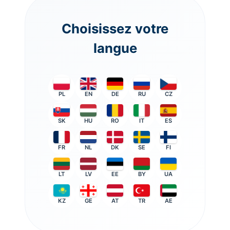
Choisissez votre
langue
PL
EN
DE
RU
CZ
SK
HU
RO
IT
ES
FR
NL
DK
SE
FI
LT
LV
EE
BY
UA
KZ
GE
AT
TR
AE